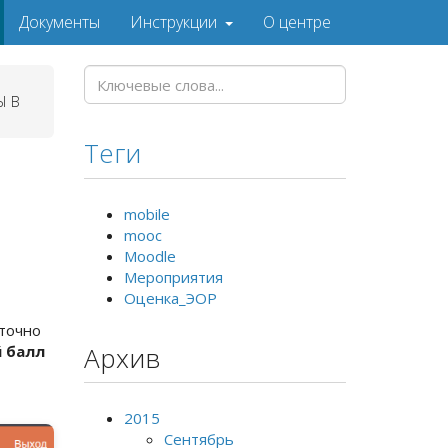
Документы
Инструкции
О центре
Ы В
Теги
mobile
mooc
Moodle
Мероприятия
Оценка_ЭОР
точно
Архив
й балл
2015
Сентябрь