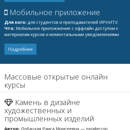
Для кого:
для студентов и преподавателей ИРНИТУ.
Что:
Мобильное приложжение с оффлайн доступом к
материалам курсов и моментальными уведомлениями
Подробнее
Массовые открытые онлайн
курсы
Камень в дизайне
художественных и
промышленных изделий
Автор:
Лобацкая Раиса Моисеевна —
профессор
института недропользования ИРНИТУ, доктор геолого-
минералогических наук, зав. Кафедрой геммологии,